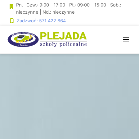
Skip
Pn.- Czw.: 9:00 - 17:00 | Pt.: 09:00 - 15:00 | Sob.:
to
nieczynne | Nd.: nieczynne
content
Zadzwoń: 571 422 864
Men