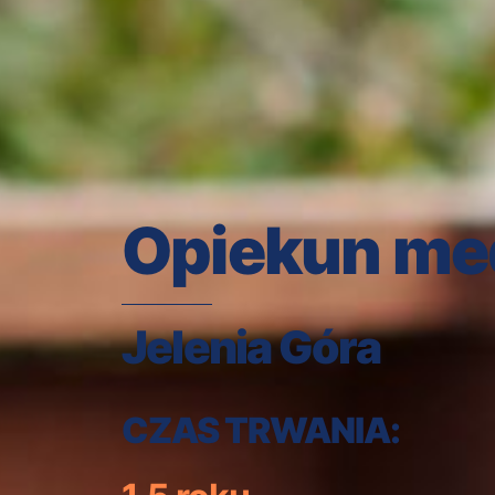
Opiekun me
Jelenia Góra
CZAS TRWANIA: