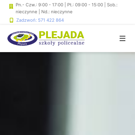
Skip
Pn.- Czw.: 9:00 - 17:00 | Pt.: 09:00 - 15:00 | Sob.:
to
nieczynne | Nd.: nieczynne
content
Zadzwoń: 571 422 864
Men